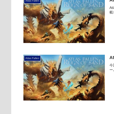
Atlas Fallen
A
載
A
Atlas Fallen
今
ー