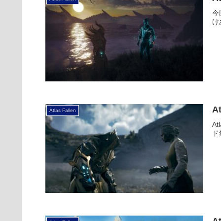
今
け
A
Atlas Fallen
A
ド