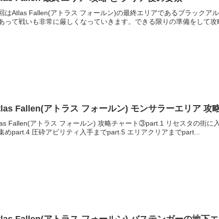
回はAtlas Fallen(アトラス フォールン)の最終エリアであるブラ
あって戦いも非常に厳しくなっていきます。できる限りの準備をして攻略を進め
tlas Fallen(アトラス フォールン) モンサラーエリア 
tlas Fallen(アトラス フォールン) 攻略チャート③part.1 リセスタの街
集めpart.4 圧砕アビリティ入手までpart.5 エリアクリアまでpart...