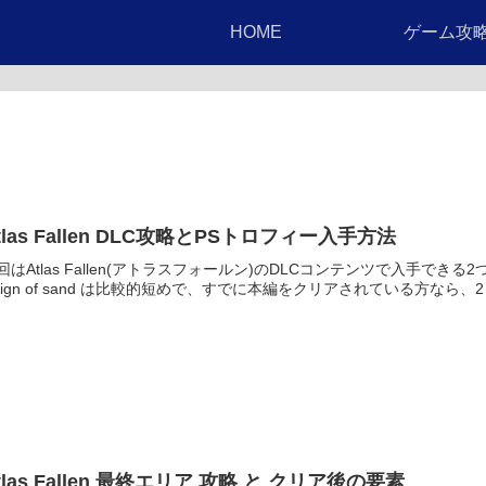
HOME
ゲーム攻
tlas Fallen DLC攻略とPSトロフィー入手方法
回はAtlas Fallen(アトラスフォールン)のDLCコンテンツで入手で
eign of sand は比較的短めで、すでに本編をクリアされている方なら、2
tlas Fallen 最終エリア 攻略 と クリア後の要素