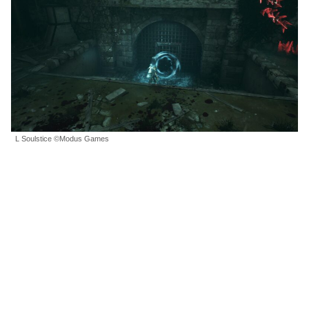
L Soulstice ©Modus Games