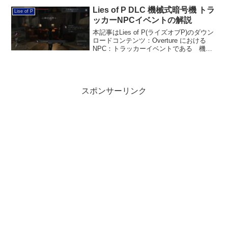
のボスをクリアして諦めました。実装ボ
Lies of P DLC 機械式暗号機 トラ
Lise of P
スボスは本...
ッカーNPCイベントの解説
本記事はLies of P(ライズオブP)のダウン
ロードコンテンツ：Overture における
NPC：トラッカーイベントである 機械
式暗号機のNPCイベントを解説していき
たいと思います。本内容をコンプリート
すると、トロフィー：黒い秘密のトラ...
スポンサーリンク