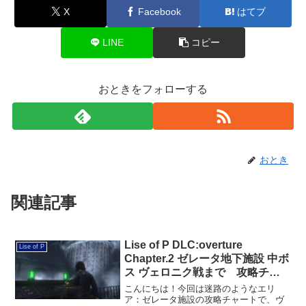
X
Facebook
はてブ
LINE
コピー
おときをフォローする
おとき
関連記事
Lise of P DLC:overture
Lise of P
Chapter.2 ゼレータ地下施設 中ボ
ス ヴェロニク戦まで 攻略チャ
ート
こんにちは！今回は迷路のようなエリ
ア：ゼレータ施設の攻略チャートで、ヴ