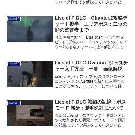
ェロニク戦までを解説していきたいと思
います。本エリアは、中ボスのヴェロニ
クを倒すまでは行けるエリアが制限され
ており、迷路のようではありますが、実
Lise of P DLC Chapter.2攻略チ
Lise of P
際は１本道です。とはいえ、...
ャート後半 エリアボス：二つの
顔の監督者まで
今回も引き続き、Lise of P(ライズ オブ
ピー) ダウンロードコンテンツのチャプ
ター2の攻略チャートの後半解説をしてい
きたいと思います。中ボスのヴェロニク
を倒すと探索エリアが一気に増えるの
で、アイテム回収ルートも併せて解説を
Lies of P DLC:Overture ジェスチ
Lise of P
していき...
ャー入手方法 一覧 画像解説
Lies of P(ライズ オブ P)のダウンロード
コンテンツ：Overtureで新たに入手する
ことができるジェスチャーについて解説
をしていきたいと思います。ジェスチャ
ーは入手方法が非常にわかりにくいモノ
があります。また、ジャスチャーを全
Lies of P DLC 戦闘の記憶：ボス
Lise of P
て...
モード 報酬：勝利の証について
今回はLies of Pのダウンロードコンテン
ツで追加された要素、ボスモード：戦闘
の記憶について解説をしていきたいと思
います。すべてのボスを難易度5でクリア
できる人はバケモノです。筆者は序盤3体