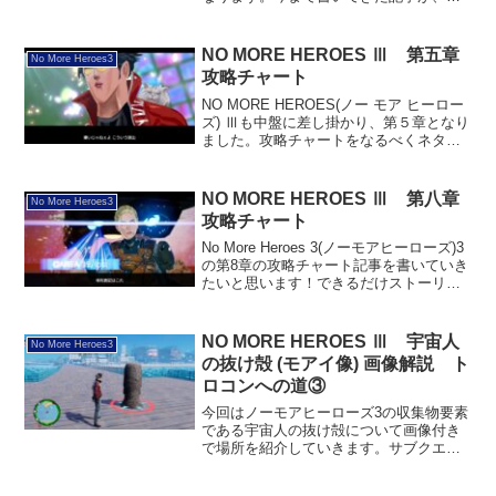
さんの攻略の一助に慣れれば幸いです。
指定試合まずは章が始まると指定試合に
臨むことになります。本章の指定試合は
NO MORE HEROES Ⅲ 第五章
No More Heroes3
各エリ...
攻略チャート
NO MORE HEROES(ノー モア ヒーロー
ズ) Ⅲも中盤に差し掛かり、第５章となり
ました。攻略チャートをなるべくネタバ
レなしで書いていきたいと思います。よ
ろしくお願いします！指定試合第五章を
スタートしたら、新エリア：コールオブ
NO MORE HEROES Ⅲ 第八章
No More Heroes3
バトル...
攻略チャート
No More Heroes 3(ノーモアヒーローズ)3
の第8章の攻略チャート記事を書いていき
たいと思います！できるだけストーリー
のネタバレは無しで説明していきたいと
思いますので、ご一読いただければ幸い
です！指定試合第八章が始まったら、フ
NO MORE HEROES Ⅲ 宇宙人
No More Heroes3
ァ...
の抜け殻 (モアイ像) 画像解説 ト
ロコンへの道③
今回はノーモアヒーローズ3の収集物要素
である宇宙人の抜け殻について画像付き
で場所を紹介していきます。サブクエス
ト要素になっており、宇宙人の抜け殻(モ
アイ像)は合計で20か所あります。クエス