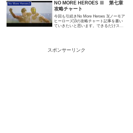
トの受注場所とまとめサンタデストロイ
NO MORE HEROES Ⅲ 第七章
No More Heroes3
の南西(野球場の...
攻略チャート
今回も引続きNo More Heroes 3(ノーモア
ヒーローズ)3の攻略チャート記事を書い
ていきたいと思います。できるだけスト
ーリーのネタバレは無しで説明していき
たいと思いますので、ご一読いただけれ
ば幸いです！指定試合まず、第七章が始
まっ...
スポンサーリンク