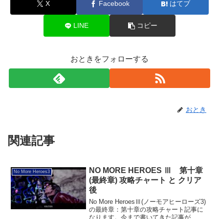
X
Facebook
はてブ
LINE
コピー
おときをフォローする
おとき
関連記事
NO MORE HEROES Ⅲ 第十章
No More Heroes3
(最終章) 攻略チャート と クリア
後
No More HeroesⅢ(ノーモアヒーローズ3)
の最終章：第十章の攻略チャート記事に
なります。今まで書いてきた記事が、皆