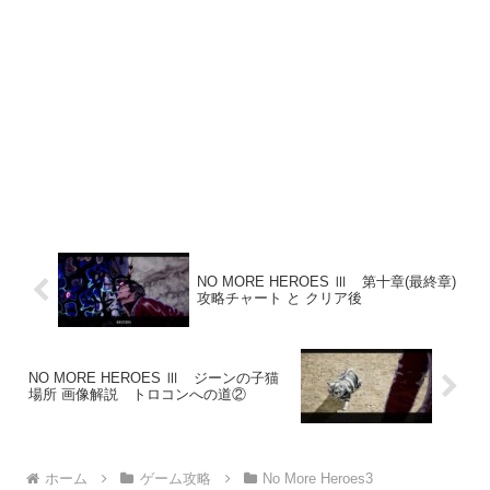
NO MORE HEROES Ⅲ 第十章(最終章)
攻略チャート と クリア後
NO MORE HEROES Ⅲ ジーンの子猫
場所 画像解説 トロコンへの道②
ホーム
ゲーム攻略
No More Heroes3