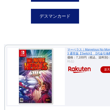
デスマンカード
マーベラス｜Marvelous No More
3 通常版【Switch】 【代金引
価格：7,100円（税込、送料別)
時点)
楽